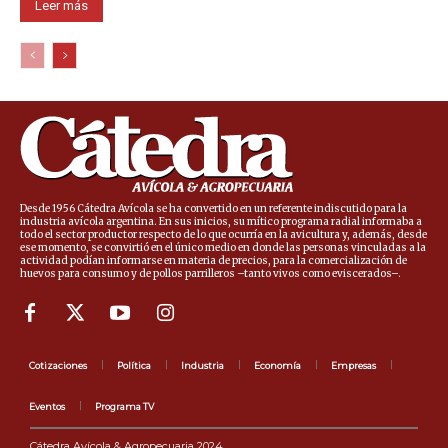
Leer más
Desde 1956 Cátedra Avícola se ha convertido en un referente indiscutido para la
industria avícola argentina. En sus inicios, su mítico programa radial informaba a
todo el sector productor respecto de lo que ocurría en la avicultura y, además, desde
ese momento, se convirtió en el único medio en donde las personas vinculadas a la
actividad podían informarse en materia de precios, para la comercialización de
huevos para consumo y de pollos parrilleros –tanto vivos como eviscerados–.
Cotizaciones
Política
Industria
Economía
Empresas
Eventos
Programa TV
Cátedra Avícola & Agropecuaria 2024