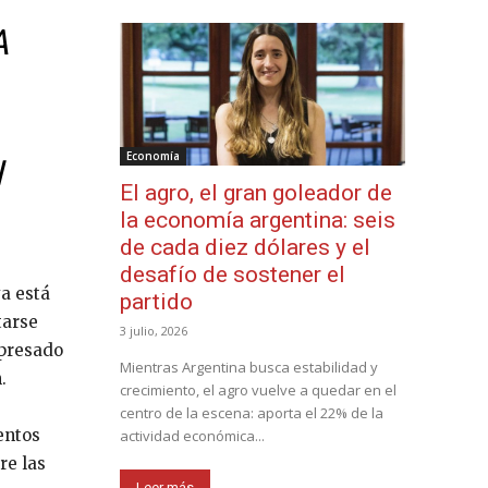
A
Economía
N
El agro, el gran goleador de
la economía argentina: seis
de cada diez dólares y el
desafío de sostener el
ya está
partido
tarse
3 julio, 2026
xpresado
Mientras Argentina busca estabilidad y
.
crecimiento, el agro vuelve a quedar en el
centro de la escena: aporta el 22% de la
entos
actividad económica...
re las
Leer más