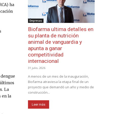
ARCA) ha
icación
Empresas
Biofarma ultima detalles en
s
su planta de nutrición
animal de vanguardia y
apunta a ganar
competitividad
internacional
31 julio, 2026
l dengue
A menos de un mes de la inauguración,
Biofarma atraviesa la etapa final de un
 últimos
proyecto que demandó un año y medio de
s. La
construcción...
 en la
Leer más