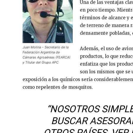
Una de las ventajas cla
en poco tiempo. Mientra
términos de alcance y e
de terreno de manera r
densamente pobladas, do
Juan Molina – Secretario de la
Además, el uso de avion
Federación Argentina de
productos, lo que reduc
Cámaras Agroaéreas (FEARCA)
y Titular del Grupo APC
enfatiza que los produ
son los mismos que se u
exposición a los químicos sería considerableme
como repelentes de mosquitos.
“NOSOTROS SIMPLE
BUSCAR ASESORA
OTROS PAÍSES, VER