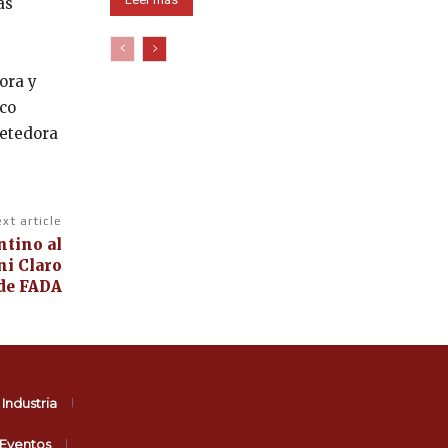
as
ora y
oco
metedora
xt article
ntino al
ni Claro
de FADA
Industria
Eventos