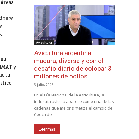
 áreas
siones
as
s.
Avicultura
e
Avicultura argentina:
ina
madura, diversa y con el
ANMAT y
desafío diario de colocar 3
ue la
millones de pollos
stico,
3 julio, 2026
En el Día Nacional de la Agricultura, la
industria avícola aparece como una de las
cadenas que mejor sintetiza el cambio de
época del...
Leer más