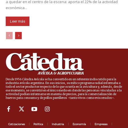
a quedar en el centro de la escena: aporta el 22% de la actividad
económica...
Leer más
Desde 1956 Cátedra Avícola se ha convertido en un referente indiscutido para la
industria avícola argentina. En sus inicios, su mítico programa radial informaba a
todo el sector productor respecto de lo que ocurría en la avicultura y, además, desde
ese momento, se convirtió en el único medio en donde las personas vinculadas a la
actividad podían informarse en materia de precios, para la comercialización de
huevos para consumo y de pollos parrilleros –tanto vivos como eviscerados–.
Cotizaciones
Política
Industria
Economía
Empresas