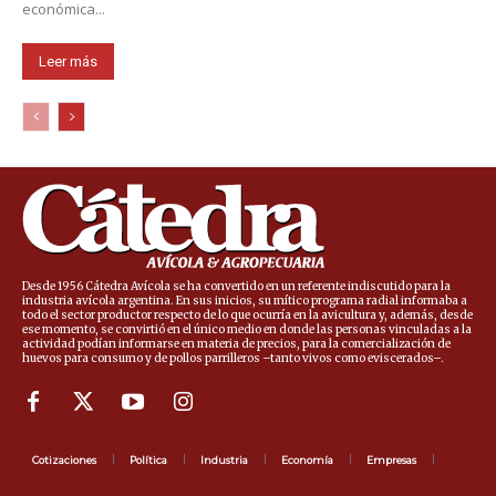
económica...
Leer más
Desde 1956 Cátedra Avícola se ha convertido en un referente indiscutido para la
industria avícola argentina. En sus inicios, su mítico programa radial informaba a
todo el sector productor respecto de lo que ocurría en la avicultura y, además, desde
ese momento, se convirtió en el único medio en donde las personas vinculadas a la
actividad podían informarse en materia de precios, para la comercialización de
huevos para consumo y de pollos parrilleros –tanto vivos como eviscerados–.
Cotizaciones
Política
Industria
Economía
Empresas