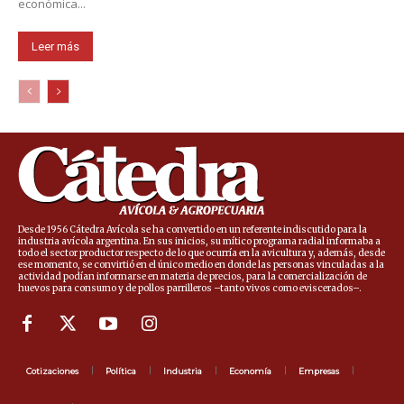
económica...
Leer más
Desde 1956 Cátedra Avícola se ha convertido en un referente indiscutido para la
industria avícola argentina. En sus inicios, su mítico programa radial informaba a
todo el sector productor respecto de lo que ocurría en la avicultura y, además, desde
ese momento, se convirtió en el único medio en donde las personas vinculadas a la
actividad podían informarse en materia de precios, para la comercialización de
huevos para consumo y de pollos parrilleros –tanto vivos como eviscerados–.
Cotizaciones
Política
Industria
Economía
Empresas