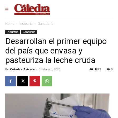
Home
Industria
Ganadería
Industria
Ganadería
Desarrollan el primer equipo
del país que envasa y
pasteuriza la leche cruda
By
Cátedra Avícola
-
3 febrero, 2020
1875
0