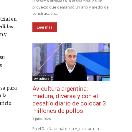
Biofarma atraviesa la etapa final de un
proyecto que demandó un año y medio de
construcción...
trial en
edidas
Leer más
ón y
 su
de
Avicultura
nsa para
Avicultura argentina:
madura, diversa y con el
 la
desafío diario de colocar 3
ricio
millones de pollos
3 julio, 2026
En el Día Nacional de la Agricultura, la