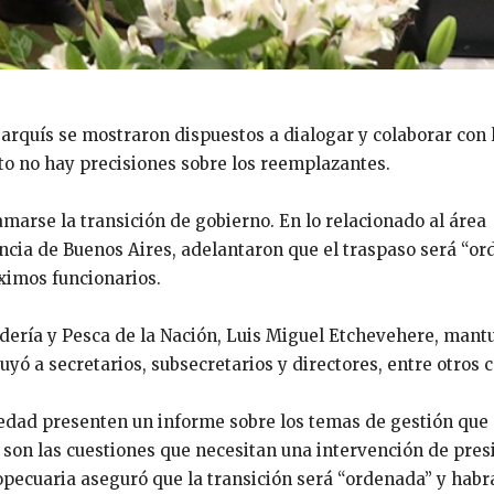
rquís se mostraron dispuestos a dialogar y colaborar con 
o no hay precisiones sobre los reemplazantes.
arse la transición de gobierno. En lo relacionado al área
incia de Buenos Aires, adelantaron que el traspaso será “o
ximos funcionarios.
adería y Pesca de la Nación, Luis Miguel Etchevehere, mant
uyó a secretarios, subsecretarios y directores, entre otros 
evedad presenten un informe sobre los temas de gestión que
s son las cuestiones que necesitan una intervención de pres
ropecuaria aseguró que la transición será “ordenada” y habr