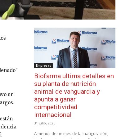
los
Empresas
rdenado”
Biofarma ultima detalles en
su planta de nutrición
animal de vanguardia y
uvo un
apunta a ganar
cargos.
competitividad
internacional
 están
31 julio, 2026
idencia
A menos de un mes de la inauguración,
á