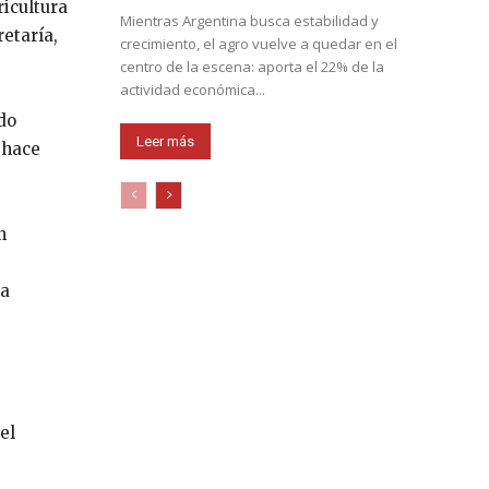
ricultura
Mientras Argentina busca estabilidad y
retaría,
crecimiento, el agro vuelve a quedar en el
centro de la escena: aporta el 22% de la
actividad económica...
do
Leer más
 hace
n
 a
el