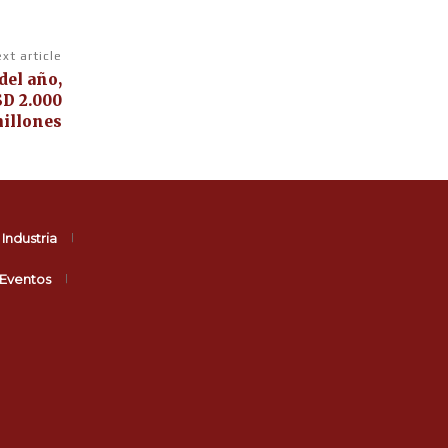
xt article
del año,
SD 2.000
illones
Industria
Eventos