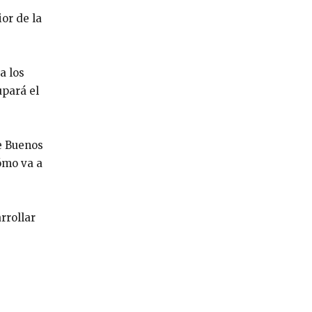
or de la
a los
upará el
de Buenos
ómo va a
rrollar