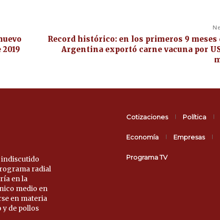
Ne
 huevo
Record histórico: en los primeros 9 meses 
 2019
Argentina exportó carne vacuna por U
m
Cotizaciones
Política
Economía
Empresas
Programa TV
 indiscutido
 programa radial
ría en la
único medio en
rse en materia
 y de pollos