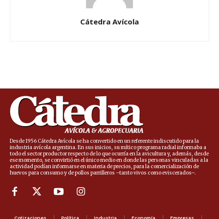
Cátedra Avícola
Desde 1956 Cátedra Avícola se ha convertido en un referente indiscutido para la
industria avícola argentina. En sus inicios, su mítico programa radial informaba a
todo el sector productor respecto de lo que ocurría en la avicultura y, además, desde
ese momento, se convirtió en el único medio en donde las personas vinculadas a la
actividad podían informarse en materia de precios, para la comercialización de
huevos para consumo y de pollos parrilleros –tanto vivos como eviscerados–.
Cotizaciones
Política
Industria
Economía
Empresas