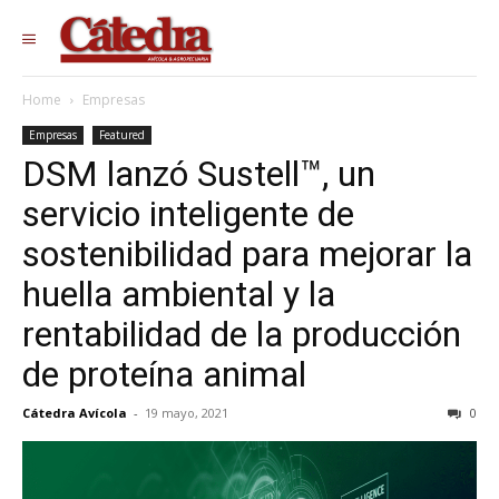
Home
Empresas
Empresas
Featured
DSM lanzó Sustell™, un
servicio inteligente de
sostenibilidad para mejorar la
huella ambiental y la
rentabilidad de la producción
de proteína animal
Cátedra Avícola
-
19 mayo, 2021
0