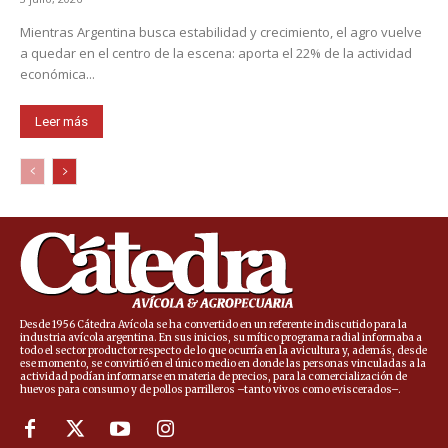
Mientras Argentina busca estabilidad y crecimiento, el agro vuelve
a quedar en el centro de la escena: aporta el 22% de la actividad
económica...
Leer más
Desde 1956 Cátedra Avícola se ha convertido en un referente indiscutido para la
industria avícola argentina. En sus inicios, su mítico programa radial informaba a
todo el sector productor respecto de lo que ocurría en la avicultura y, además, desde
ese momento, se convirtió en el único medio en donde las personas vinculadas a la
actividad podían informarse en materia de precios, para la comercialización de
huevos para consumo y de pollos parrilleros –tanto vivos como eviscerados–.