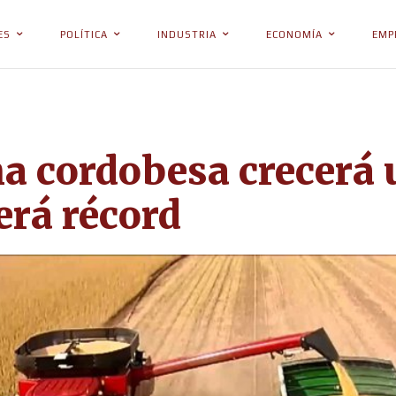
ES
POLÍTICA
INDUSTRIA
ECONOMÍA
EMP
cha cordobesa crecerá
erá récord