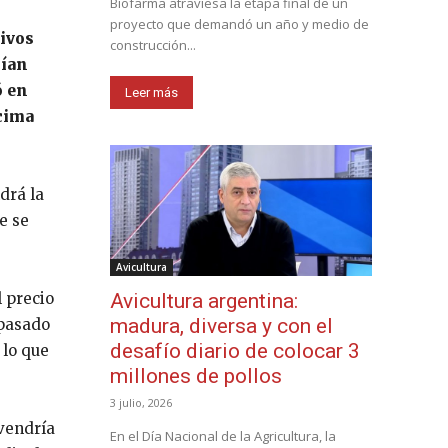
Biofarma atraviesa la etapa final de un
proyecto que demandó un año y medio de
tivos
construcción...
rían
ó en
Leer más
ncima
drá la
e se
Avicultura
l precio
Avicultura argentina:
madura, diversa y con el
 pasado
desafío diario de colocar 3
 lo que
millones de pollos
3 julio, 2026
ovendría
En el Día Nacional de la Agricultura, la