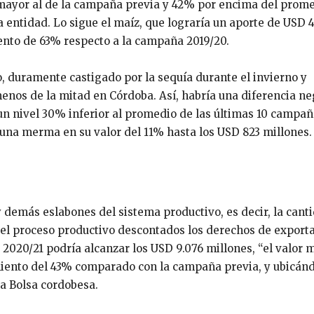
% mayor al de la campaña previa y 42% por encima del prom
 entidad. Lo sigue el maíz, que lograría un aporte de USD 4
iento de 63% respecto a la campaña 2019/20.
go, duramente castigado por la sequía durante el invierno y
enos de la mitad en Córdoba. Así, habría una diferencia ne
 un nivel 30% inferior al promedio de las últimas 10 campañ
 una merma en su valor del 11% hasta los USD 823 millones.
 y demás eslabones del sistema productivo, es decir, la cant
del proceso productivo descontados los derechos de export
2020/21 podría alcanzar los USD 9.076 millones, “el valor m
imiento del 43% comparado con la campaña previa, y ubicán
la Bolsa cordobesa.