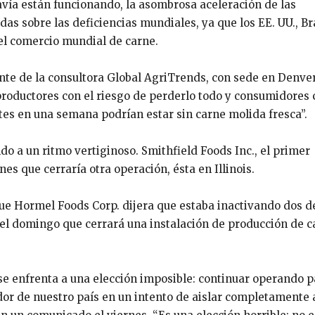
avía están funcionando, la asombrosa aceleración de las
as sobre las deficiencias mundiales, ya que los EE. UU., Bra
l comercio mundial de carne.
ente de la consultora Global AgriTrends, con sede en Denver
oductores con el riesgo de perderlo todo y consumidores 
tes en una semana podrían estar sin carne molida fresca”.
o a un ritmo vertiginoso. Smithfield Foods Inc., el primer
es que cerraría otra operación, ésta en Illinois.
ue Hormel Foods Corp. dijera que estaba inactivando dos d
 el domingo que cerrará una instalación de producción de c
se enfrenta a una elección imposible: continuar operando p
dor de nuestro país en un intento de aislar completamente 