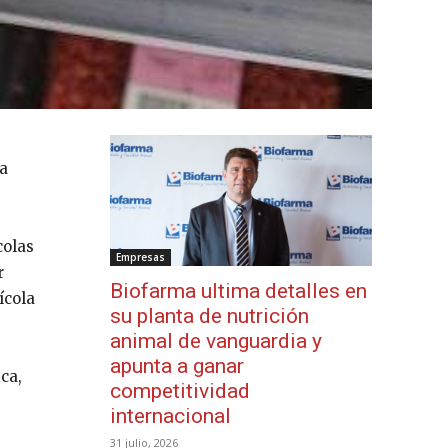
la
colas
Empresas
r
Biofarma ultima detalles en
ícola
su planta de nutrición
animal de vanguardia y
apunta a ganar
ca,
competitividad
internacional
31 julio, 2026