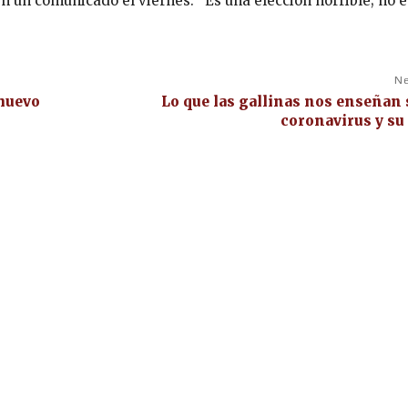
en un comunicado el viernes. “Es una elección horrible; no 
Ne
 huevo
Lo que las gallinas nos enseñan 
coronavirus y su