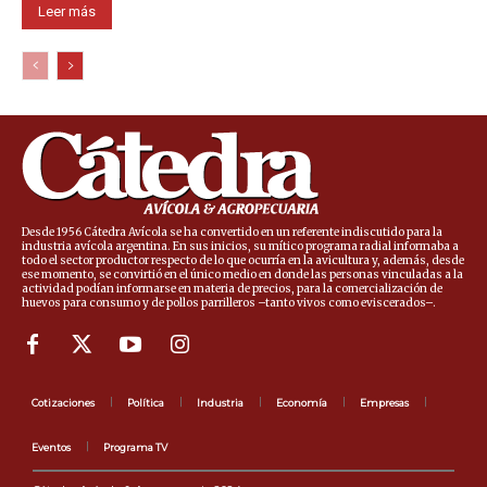
Leer más
Desde 1956 Cátedra Avícola se ha convertido en un referente indiscutido para la
industria avícola argentina. En sus inicios, su mítico programa radial informaba a
todo el sector productor respecto de lo que ocurría en la avicultura y, además, desde
ese momento, se convirtió en el único medio en donde las personas vinculadas a la
actividad podían informarse en materia de precios, para la comercialización de
huevos para consumo y de pollos parrilleros –tanto vivos como eviscerados–.
Cotizaciones
Política
Industria
Economía
Empresas
Eventos
Programa TV