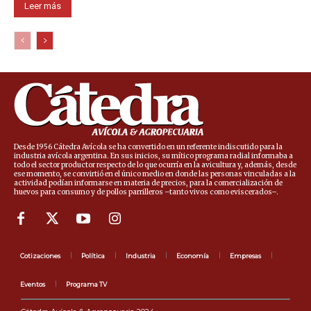
Leer más
Desde 1956 Cátedra Avícola se ha convertido en un referente indiscutido para la
industria avícola argentina. En sus inicios, su mítico programa radial informaba a
todo el sector productor respecto de lo que ocurría en la avicultura y, además, desde
ese momento, se convirtió en el único medio en donde las personas vinculadas a la
actividad podían informarse en materia de precios, para la comercialización de
huevos para consumo y de pollos parrilleros –tanto vivos como eviscerados–.
Cotizaciones
Política
Industria
Economía
Empresas
Eventos
Programa TV