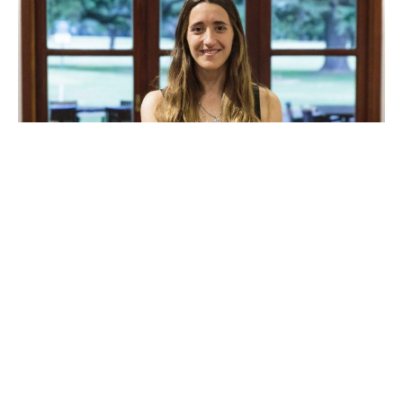
Economía
El agro, el gran goleador de la economía
argentina: seis de cada diez dólares y el
desafío de sostener el partido
3 julio, 2026
Mientras Argentina busca estabilidad y crecimiento, el agro vuelve
a quedar en el centro de la escena: aporta el 22% de la actividad
económica...
Leer más