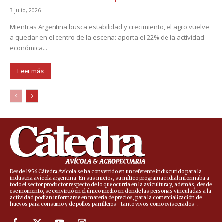
3 julio, 2026
Mientras Argentina busca estabilidad y crecimiento, el agro vuelve
a quedar en el centro de la escena: aporta el 22% de la actividad
económica...
Leer más
Desde 1956 Cátedra Avícola se ha convertido en un referente indiscutido para la
industria avícola argentina. En sus inicios, su mítico programa radial informaba a
todo el sector productor respecto de lo que ocurría en la avicultura y, además, desde
ese momento, se convirtió en el único medio en donde las personas vinculadas a la
actividad podían informarse en materia de precios, para la comercialización de
huevos para consumo y de pollos parrilleros –tanto vivos como eviscerados–.