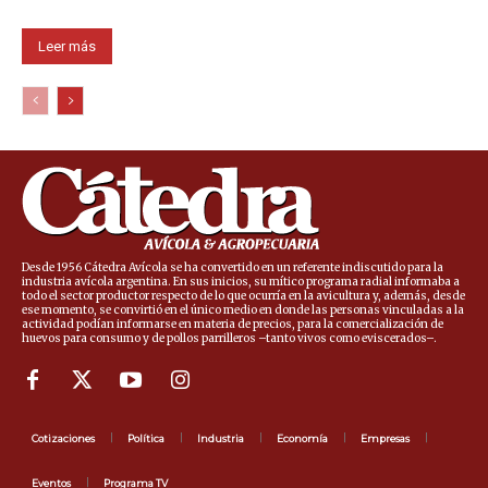
Leer más
Desde 1956 Cátedra Avícola se ha convertido en un referente indiscutido para la
industria avícola argentina. En sus inicios, su mítico programa radial informaba a
todo el sector productor respecto de lo que ocurría en la avicultura y, además, desde
ese momento, se convirtió en el único medio en donde las personas vinculadas a la
actividad podían informarse en materia de precios, para la comercialización de
huevos para consumo y de pollos parrilleros –tanto vivos como eviscerados–.
Cotizaciones
Política
Industria
Economía
Empresas
Eventos
Programa TV