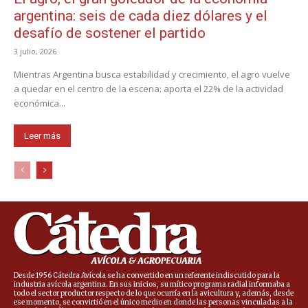
argentina: seis de cada diez dólares y el
desafío de sostener el partido
3 julio, 2026
Mientras Argentina busca estabilidad y crecimiento, el agro vuelve
a quedar en el centro de la escena: aporta el 22% de la actividad
económica...
Leer más
Desde 1956 Cátedra Avícola se ha convertido en un referente indiscutido para la
industria avícola argentina. En sus inicios, su mítico programa radial informaba a
todo el sector productor respecto de lo que ocurría en la avicultura y, además, desde
ese momento, se convirtió en el único medio en donde las personas vinculadas a la