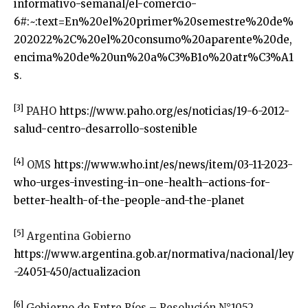
informativo-semanal/el-comercio-
6#:~:text=En%20el%20primer%20semestre%20de%
202022%2C%20el%20consumo%20aparente%20de,
encima%20de%20un%20a%C3%B1o%20atr%C3%A1
s
.
[3]
PAHO
https://www.paho.org/es/noticias/19-6-2012-
salud-centro-desarrollo-sostenible
[4]
OMS
https://www.who.int/es/news/item/03-11-2023-
who-urges-investing-in–one-health–actions-for-
better-health-of-the-people-and-the-planet
[5]
Argentina Gobierno
https://www.argentina.gob.ar/normativa/nacional/ley
-24051-450/actualizacion
[6]
Gobierno de Entre Ríos – Resolución N°1052