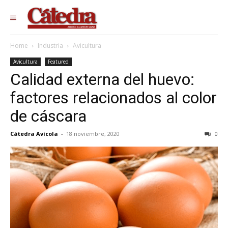
Home
Industria
Avicultura
Avicultura
Featured
Calidad externa del huevo:
factores relacionados al color
de cáscara
Cátedra Avícola
-
18 noviembre, 2020
0