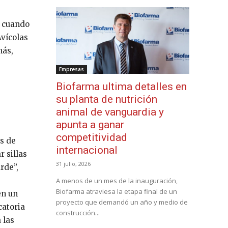
e cuando
Avícolas
más,
Empresas
Biofarma ultima detalles en
su planta de nutrición
animal de vanguardia y
apunta a ganar
competitividad
as de
internacional
r sillas
31 julio, 2026
rde”,
A menos de un mes de la inauguración,
Biofarma atraviesa la etapa final de un
en un
proyecto que demandó un año y medio de
catoria
construcción...
 las