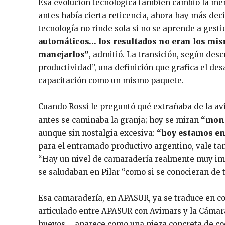
Esa evolución tecnológica también cambió la ment
antes había cierta reticencia, ahora hay más deci
tecnología no rinde sola si no se aprende a gesti
automáticos… los resultados no eran los mis
manejarlos”
, admitió. La transición, según de
productividad”, una definición que grafica el des
capacitación como un mismo paquete.
Cuando Rossi le preguntó qué extrañaba de la avic
antes se caminaba la granja; hoy se miran
“monit
aunque sin nostalgia excesiva:
“hoy estamos en
para el entramado productivo argentino, vale tan
“Hay un nivel de camaradería realmente muy imp
se saludaban en Pilar “como si se conocieran de t
Esa camaradería, en APASUR, ya se traduce en c
articulado entre APASUR con Avimars y la Cámar
huevos— aparece como una pieza concreta de coo