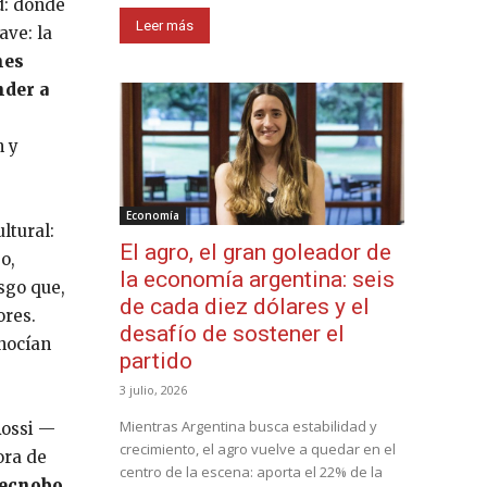
d: donde
Leer más
ave: la
nes
nder a
n y
Economía
ltural:
El agro, el gran goleador de
jo,
la economía argentina: seis
sgo que,
de cada diez dólares y el
ores.
desafío de sostener el
nocían
partido
3 julio, 2026
Mientras Argentina busca estabilidad y
Rossi —
crecimiento, el agro vuelve a quedar en el
ora de
centro de la escena: aporta el 22% de la
Tecnobo