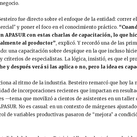
 negocio.
Besteiro fue directo sobre el enfoque de la entidad: correr el
ercial” y poner el foco en el conocimiento práctico.
“Cuan
 APASUR con estas charlas de capacitación, lo que hi
realmente al productor”
, explicó. Y recordó una de las pri
ado: una capacitación sobre despique en la que incluso hici
criterios de especialistas. La lógica, insistió, es que el pr
e y después verá si las aplica o no, pero la idea es capac
iona al ritmo de la industria. Besteiro remarcó que hoy la 
idad de incorporaciones recientes que impactan en resulta
es —tema que movilizó a cientos de asistentes en un taller 
PASUR. No es casual: en un contexto de márgenes ajustados
trol de variables productivas pasaron de “mejora” a condici