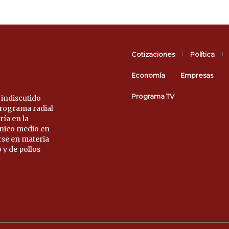
Cotizaciones
Política
Economía
Empresas
Programa TV
 indiscutido
 programa radial
ría en la
único medio en
rse en materia
 y de pollos