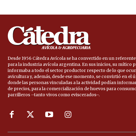
Desde 1956 Cátedra Avícola se ha convertido en un referente
para la industria avícola argentina. En sus inicios, su mítico
informaba a todo el sector productor respecto de lo que ocur
avicultura y, además, desde ese momento, se convirtió en el 
donde las personas vinculadas a la actividad podían informa
de precios, para la comercialización de huevos para consumo
parrilleros –tanto vivos como eviscerados–.