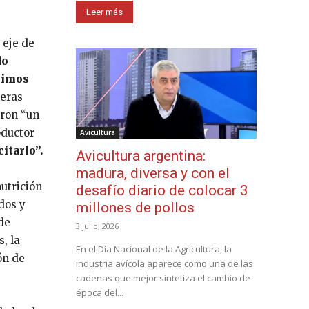
Leer más
 eje de
do
cimos
meras
eron “un
oductor
Avicultura
itarlo”.
Avicultura argentina:
madura, diversa y con el
nutrición
desafío diario de colocar 3
dos y
millones de pollos
de
3 julio, 2026
, la
En el Día Nacional de la Agricultura, la
ón de
industria avícola aparece como una de las
cadenas que mejor sintetiza el cambio de
época del...