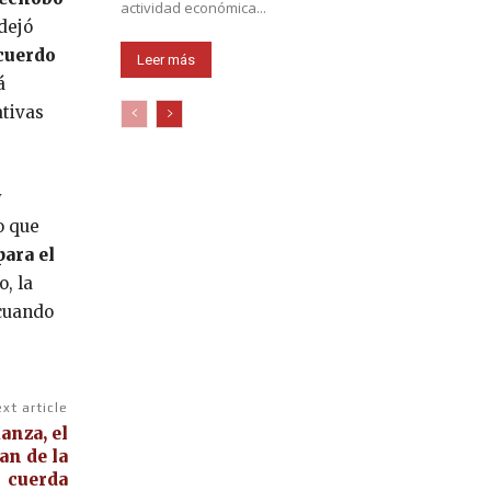
actividad económica...
dejó
acuerdo
Leer más
á
ativas
y
o que
ara el
, la
 cuando
xt article
anza, el
an de la
cuerda