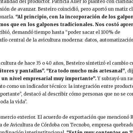
alidad del productor. Patricia Aller lo planteó con clarida
sión de avanzar. Besteiro coincidió, pero aportó un matiz cl
onarla.
“Al principio, con la incorporación de los galpo
mos que en los galpones tradicionales. Nos costó apre
scribió, demandó tiempo hasta “poder sacar el 100% de
afío central de la avicultura moderna: datos, automatizació
ultura de hace 35 o 40 años, Besteiro sintetizó el cambio cu
ores y pantallas”.
“Era todo mucho más artesanal”
, di
 un nivel empresarial muy importante”.
Y subrayó un ra
to como un indicador técnico: la integración entre product
ortante”, destacó al describir cómo personas que no se co
oda la vida”.
omercio exterior. El acuerdo de exportación que mencionó 
a de Avicultura de Córdoba con Tecnobo, empresa quebrad
rdinación interinstitucional.
“Están muy contentos en 