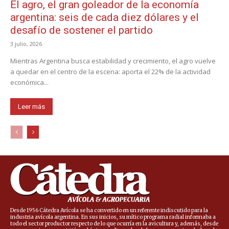
El agro, el gran goleador de la economía
argentina: seis de cada diez dólares y el
desafío de sostener el partido
3 julio, 2026
Mientras Argentina busca estabilidad y crecimiento, el agro vuelve
a quedar en el centro de la escena: aporta el 22% de la actividad
económica...
Leer más
Desde 1956 Cátedra Avícola se ha convertido en un referente indiscutido para la
industria avícola argentina. En sus inicios, su mítico programa radial informaba a
todo el sector productor respecto de lo que ocurría en la avicultura y, además, desde