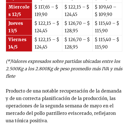
Miercole
$ 117,65 – $
$ 122,15 – $
$ 109,40 –
s 12/5
119,90
124,45
$ 109,90
Jueves
$ 122,15 – $
$ 126,70 – $
$ 115,40 – $
13/5
124,45
128,95
115,90
Viernes
$ 122,15 – $
$ 126,70 – $
$ 115,40 – $
14/5
124,45
128,95
115,90
(*)Valores expresados sobre partidas ubicadas entre los
2.500Kg a los 2.800Kg de peso promedio más IVA y más
flete
Producto de una notable recuperación de la demanda
y de un correcta planificación de la producción, las
operaciones de la segunda semana de mayo en el
mercado del pollo parrillero eviscerado, reflejaron
una tónica positiva.