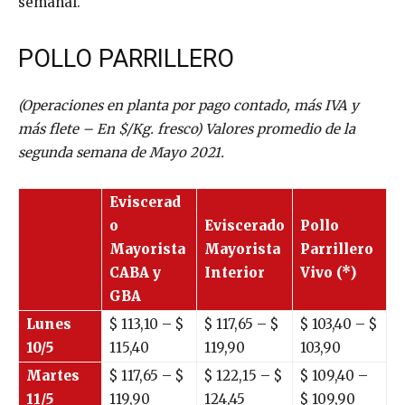
semanal.
POLLO PARRILLERO
(Operaciones en planta por pago contado, más IVA y
más flete – En $/Kg. fresco) Valores promedio de la
segunda semana de Mayo 2021.
Eviscerad
o
Eviscerado
Pollo
Mayorista
Mayorista
Parrillero
CABA y
Interior
Vivo (*)
GBA
Lunes
$ 113,10 – $
$ 117,65 – $
$ 103,40 – $
10/5
115,40
119,90
103,90
Martes
$ 117,65 – $
$ 122,15 – $
$ 109,40 –
11/5
119,90
124,45
$ 109,90