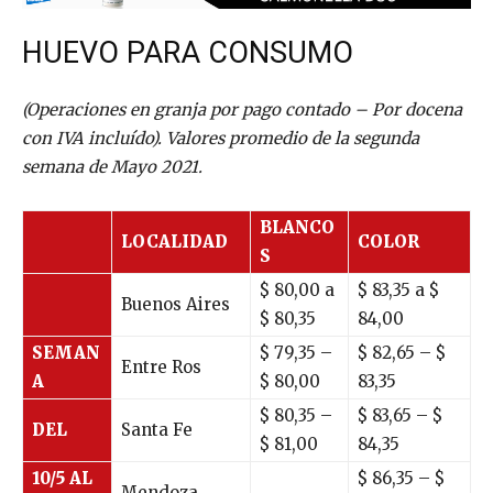
HUEVO PARA CONSUMO
(Operaciones en granja por pago contado – Por docena
con IVA incluído). Valores promedio de la segunda
semana de Mayo 2021.
BLANCO
LOCALIDAD
COLOR
S
$ 80,00 a
$ 83,35 a $
Buenos Aires
$ 80,35
84,00
SEMAN
$ 79,35 –
$ 82,65 – $
Entre Ros
A
$ 80,00
83,35
$ 80,35 –
$ 83,65 – $
DEL
Santa Fe
$ 81,00
84,35
10/5 AL
$ 86,35 – $
Mendoza