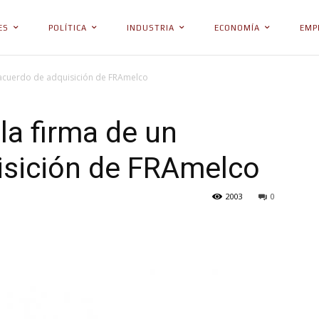
ES
POLÍTICA
INDUSTRIA
ECONOMÍA
EMP
 acuerdo de adquisición de FRAmelco
la firma de un
isición de FRAmelco
2003
0