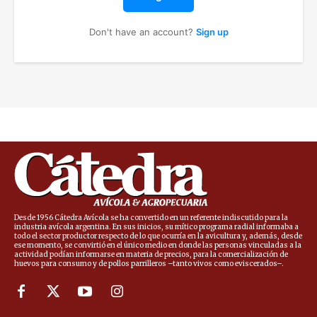
Don't have an account?
Sign up
Desde 1956 Cátedra Avícola se ha convertido en un referente indiscutido para la
industria avícola argentina. En sus inicios, su mítico programa radial informaba a
todo el sector productor respecto de lo que ocurría en la avicultura y, además, desde
ese momento, se convirtió en el único medio en donde las personas vinculadas a la
actividad podían informarse en materia de precios, para la comercialización de
huevos para consumo y de pollos parrilleros –tanto vivos como eviscerados–.