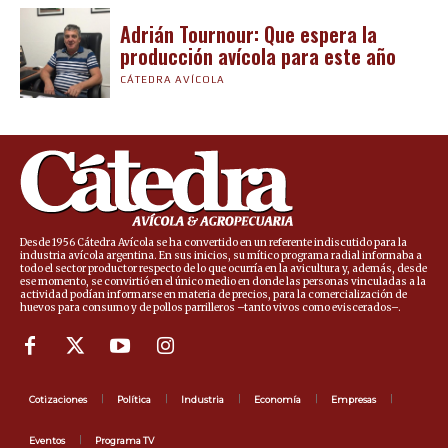
Adrián Tournour: Que espera la
producción avícola para este año
CÁTEDRA AVÍCOLA
Desde 1956 Cátedra Avícola se ha convertido en un referente indiscutido para la
industria avícola argentina. En sus inicios, su mítico programa radial informaba a
todo el sector productor respecto de lo que ocurría en la avicultura y, además, desde
ese momento, se convirtió en el único medio en donde las personas vinculadas a la
actividad podían informarse en materia de precios, para la comercialización de
huevos para consumo y de pollos parrilleros –tanto vivos como eviscerados–.
Cotizaciones
Política
Industria
Economía
Empresas
Eventos
Programa TV