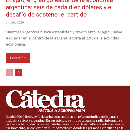
El agro, el gran goleador de la economía
argentina: seis de cada diez dólares y el
desafío de sostener el partido
3 julio, 2026
Mientras Argentina busca estabilidad y crecimiento, el agro vuelve
a quedar en el centro de la escena: aporta el 22% de la actividad
económica...
Leer más
Desde 1956 Cátedra Avícola se ha convertido en un referente indiscutido para la
industria avícola argentina. En sus inicios, su mítico programa radial informaba a
todo el sector productor respecto de lo que ocurría en la avicultura y, además, desde
ese momento, se convirtió en el único medio en donde las personas vinculadas a la