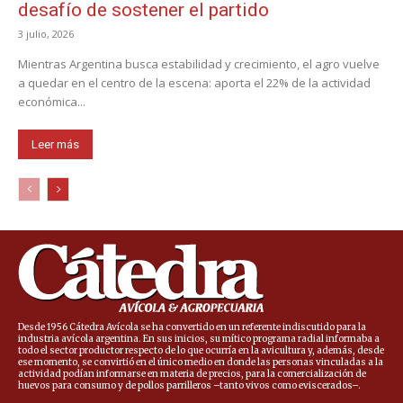
desafío de sostener el partido
3 julio, 2026
Mientras Argentina busca estabilidad y crecimiento, el agro vuelve
a quedar en el centro de la escena: aporta el 22% de la actividad
económica...
Leer más
Desde 1956 Cátedra Avícola se ha convertido en un referente indiscutido para la
industria avícola argentina. En sus inicios, su mítico programa radial informaba a
todo el sector productor respecto de lo que ocurría en la avicultura y, además, desde
ese momento, se convirtió en el único medio en donde las personas vinculadas a la
actividad podían informarse en materia de precios, para la comercialización de
huevos para consumo y de pollos parrilleros –tanto vivos como eviscerados–.