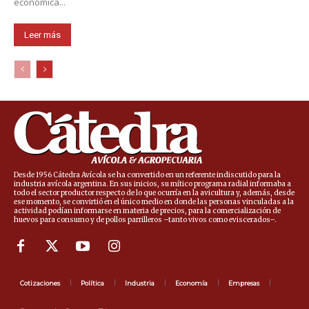
económica...
Leer más
Desde 1956 Cátedra Avícola se ha convertido en un referente indiscutido para la
industria avícola argentina. En sus inicios, su mítico programa radial informaba a
todo el sector productor respecto de lo que ocurría en la avicultura y, además, desde
ese momento, se convirtió en el único medio en donde las personas vinculadas a la
actividad podían informarse en materia de precios, para la comercialización de
huevos para consumo y de pollos parrilleros –tanto vivos como eviscerados–.
Cotizaciones
Política
Industria
Economía
Empresas