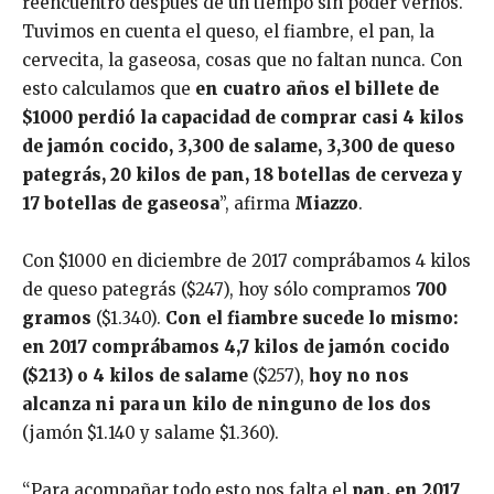
reencuentro después de un tiempo sin poder vernos.
Tuvimos en cuenta el queso, el fiambre, el pan, la
cervecita, la gaseosa, cosas que no faltan nunca. Con
esto calculamos que
en cuatro años el billete de
$1000 perdió la capacidad de comprar casi 4 kilos
de jamón cocido, 3,300 de salame, 3,300 de queso
pategrás, 20 kilos de pan, 18 botellas de cerveza y
17 botellas de gaseosa
”, afirma
Miazzo
.
Con $1000 en diciembre de 2017 comprábamos 4 kilos
de queso pategrás ($247), hoy sólo compramos
700
gramos
($1.340).
Con el fiambre sucede lo mismo:
en 2017 comprábamos 4,7 kilos de jamón cocido
($213) o 4 kilos de salame
($257),
hoy no nos
alcanza ni para un kilo de ninguno de los dos
(jamón $1.140 y salame $1.360).
“Para acompañar todo esto nos falta el
pan, en 2017