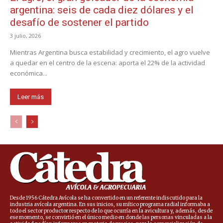
argentina: seis de cada diez dólares y el
desafío de sostener el partido
3 julio, 2026
Mientras Argentina busca estabilidad y crecimiento, el agro vuelve
a quedar en el centro de la escena: aporta el 22% de la actividad
económica...
Leer más
Desde 1956 Cátedra Avícola se ha convertido en un referente indiscutido para la
industria avícola argentina. En sus inicios, su mítico programa radial informaba a
todo el sector productor respecto de lo que ocurría en la avicultura y, además, desde
ese momento, se convirtió en el único medio en donde las personas vinculadas a la