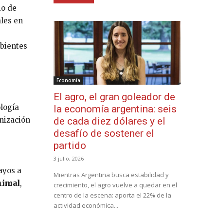
io de
ales en
mbientes
Economía
El agro, el gran goleador de
ología
la economía argentina: seis
onización
de cada diez dólares y el
desafío de sostener el
partido
3 julio, 2026
ayos a
Mientras Argentina busca estabilidad y
nimal
,
crecimiento, el agro vuelve a quedar en el
centro de la escena: aporta el 22% de la
actividad económica...