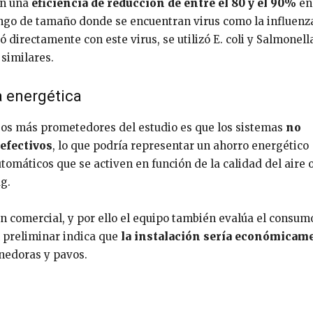
on una
eficiencia de reducción de entre el 80 y el 90%
en
ango de tamaño donde se encuentran virus como la influenza
 directamente con este virus, se utilizó E. coli y Salmonel
similares.
a energética
gos más prometedores del estudio es que los sistemas
no
efectivos
, lo que podría representar un ahorro energético
omáticos que se activen en función de la calidad del aire 
ag.
ón comercial, y por ello el equipo también evalúa el consum
 preliminar indica que
la instalación sería económicam
onedoras y pavos.