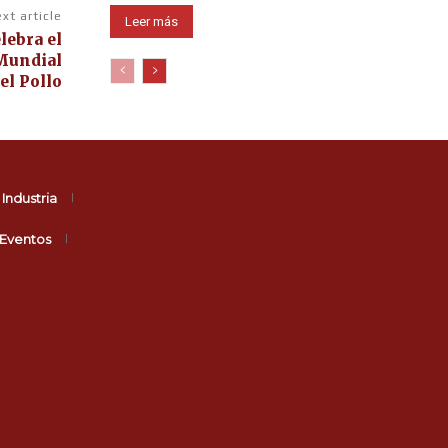
xt article
Leer más
lebra el
 Mundial
el Pollo
Industria
Eventos