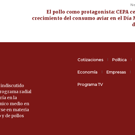
Ne
El pollo como protagonista: CEPA ce
crecimiento del consumo aviar en el Día
d
Cotizaciones
Política
Economía
Empresas
Programa TV
 indiscutido
 programa radial
ría en la
único medio en
rse en materia
 y de pollos