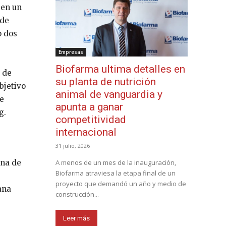
 en un
 de
o dos
Empresas
Biofarma ultima detalles en
e de
su planta de nutrición
bjetivo
animal de vanguardia y
de
apunta a ganar
g.
competitividad
internacional
31 julio, 2026
una de
A menos de un mes de la inauguración,
Biofarma atraviesa la etapa final de un
proyecto que demandó un año y medio de
ana
construcción...
Leer más