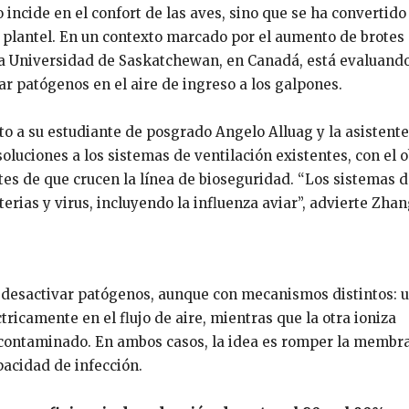
o incide en el confort de las aves, sino que se ha convertido
el plantel. En un contexto marcado por el aumento de brotes
 la Universidad de Saskatchewan, en Canadá, está evaluand
ar patógenos en el aire de ingreso a los galpones.
nto a su estudiante de posgrado Angelo Alluag y la asistent
oluciones a los sistemas de ventilación existentes, con el o
ntes de que crucen la línea de bioseguridad. “Los sistemas 
erias y virus, incluyendo la influenza aviar”, advierte Zhan
a desactivar patógenos, aunque con mecanismos distintos: 
ricamente en el flujo de aire, mientras que la otra ioniza
e contaminado. En ambos casos, la idea es romper la membr
pacidad de infección.