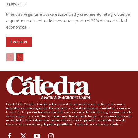
3 julio, 2026
Mientras Argentina busca estabilidad y crecimiento, el agro vuelve
a quedar en el centro de la escena: aporta el 22% de la actividad
económica...
Leer más
Desde 1956 Cátedra Avícola se ha convertido en un referente indiscutido para la
industria avícola argentina. En sus inicios, su mítico programa radial informaba a
todo el sector productor respecto de lo que ocurría en la avicultura y, además, desde
ese momento, se convirtió en el único medio en donde las personas vinculadas a la
actividad podían informarse en materia de precios, para la comercialización de
huevos para consumo y de pollos parrilleros –tanto vivos como eviscerados–.