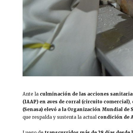
Ante la
culminación de las acciones sanitaria
(IAAP) en aves de corral (circuito comercial)
,
(Senasa) elevó a la Organización Mundial de
que respalda y sustenta la actual
condición de A
Luego de
transcurridos más de 28 días desde l