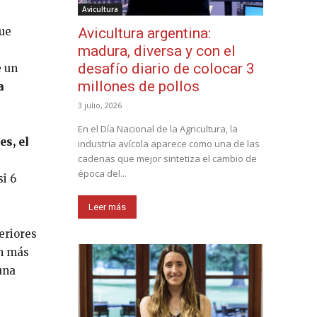
Avicultura
que
Avicultura argentina:
madura, diversa y con el
desafío diario de colocar 3
e un
millones de pollos
a
3 julio, 2026
En el Día Nacional de la Agricultura, la
es, el
industria avícola aparece como una de las
cadenas que mejor sintetiza el cambio de
época del...
i 6
Leer más
eriores
on más
una