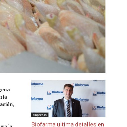
ógena
ria
ración
,
Empresas
Biofarma ultima detalles en
luye la