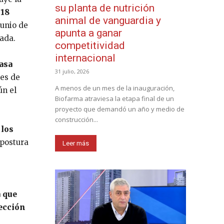
su planta de nutrición
 18
animal de vanguardia y
junio de
apunta a ganar
cada.
competitividad
internacional
asa
31 julio, 2026
nes de
A menos de un mes de la inauguración,
ún el
Biofarma atraviesa la etapa final de un
proyecto que demandó un año y medio de
construcción...
 los
 postura
Leer más
a que
tección