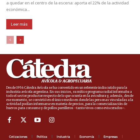
a quedar en el centro de la escena: aporta el 22% de la actividad
económica...
Leer más
Desde 1956 Cátedra Avícola se ha convertido en un referente indiscutido para la
industria avícola argentina. En sus inicios, su mítico programa radial informaba a
todo el sector productor respecto de lo que ocurría en la avicultura y, además, desde
ese momento, se convirtió en el único medio en donde las personas vinculadas a la
actividad podían informarse en materia de precios, para la comercialización de
huevos para consumo y de pollos parrilleros –tanto vivos como eviscerados–.
Cotizaciones
Política
Industria
Economía
Empresas