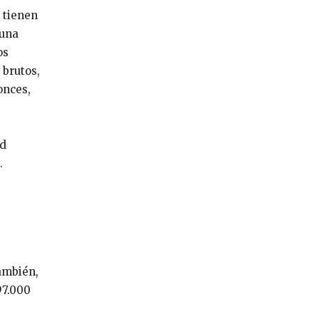
 tienen
 una
os
 brutos,
onces,
ud
.
ambién,
97.000