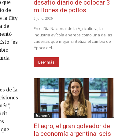
desafío diario de colocar 3
o que
millones de pollos
io de
 la City
3 julio, 2026
a de
En el Día Nacional de la Agricultura, la
mentó
industria avícola aparece como una de las
cadenas que mejor sintetiza el cambio de
Esto “es
época del...
mbio
mida
Leer más
es de la
cisiones
nés”,
icit
Economía
os
El agro, el gran goleador de
 que
la economía argentina: seis