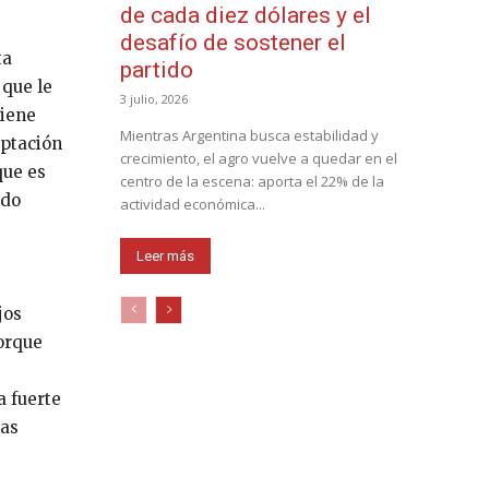
de cada diez dólares y el
desafío de sostener el
ta
partido
 que le
3 julio, 2026
tiene
Mientras Argentina busca estabilidad y
aptación
crecimiento, el agro vuelve a quedar en el
que es
centro de la escena: aporta el 22% de la
ndo
actividad económica...
Leer más
jos
porque
a fuerte
nas