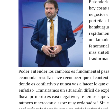
Entenderlo
hay cosas 
negocios e
porteña, e
hamburgues
rápidament
un llamado
fenomenal;
más sintét
trasformaci
Poder entender los cambios es fundamental para 
economía, resulta clave reconocer que el contex
donde es conflictivo y nunca vas a hacer lo que q
enfatizó. Transitamos un situación difícil de expl
fiscal primario es casi negativo y tenemos superá
número macro van a estar muy ordenados”. Sin e