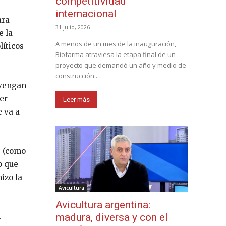
competitividad
internacional
ara
31 julio, 2026
e la
A menos de un mes de la inauguración,
líticos
Biofarma atraviesa la etapa final de un
proyecto que demandó un año y medio de
construcción...
 vengan
er
Leer más
e va a
e (como
o que
izo la
Avicultura
Avicultura argentina:
madura, diversa y con el
.