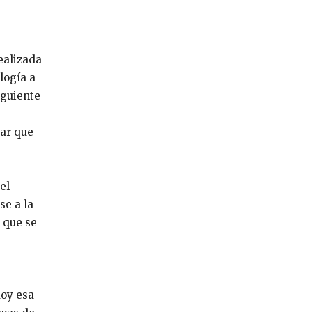
ealizada
logía a
iguiente
car que
el
se a la
 que se
doy esa