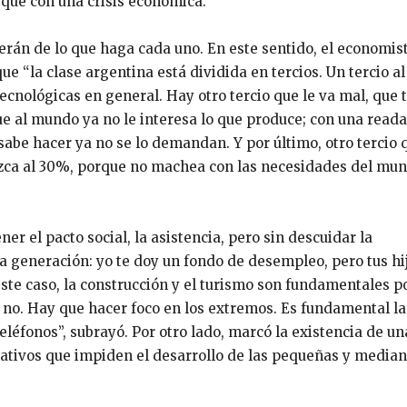
 que con una crisis económica.
erán de lo que haga cada uno. En este sentido, el economis
e “la clase argentina está dividida en tercios. Un tercio al
tecnológicas en general. Hay otro tercio que le va mal, que 
que al mundo ya no le interesa lo que produce; con una read
sabe hacer ya no se lo demandan. Y por último, otro tercio 
crezca al 30%, porque no machea con las necesidades del mu
r el pacto social, la asistencia, pero sin descuidar la
era generación: yo te doy un fondo de desempleo, pero tus hi
este caso, la construcción y el turismo son fundamentales 
 no. Hay que hacer foco en los extremos. Es fundamental la
teléfonos”, subrayó. Por otro lado, marcó la existencia de un
gativos que impiden el desarrollo de las pequeñas y media