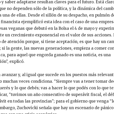
 y saber adaptarse resultan claves para el futuro. Está clar
que no dependen sólo de la política, y la dinámica del camb
s una de ellas. Desde el sillón de su despacho, en pulmón de
l financista ejemplificó esta idea con el caso de una empres
as veganas que debutó en la Bolsa el 4 de mayo y experi
e un crecimiento exponencial en el valor de sus acciones. 
 de atención porque, si tiene aceptación, es que hay un ca
 si la gente, las nuevas generaciones, empieza a comer co
ica, para aquel que engorda ganado es una noticia, es una
ón”, explicó.
avanzar y, al igual que sucede en los puestos más relevant
to muchas veces condiciona. “Siempre vas a tener tomar de
uerés y lo que debés; vas a hacer lo que podés con lo que te
icar, “tuvimos un año consecutivo de superávit fiscal, el déf
vit en todas las provincias”; para el gobierno que venga “l
mbargo, Zuchovicki señala que hay un escenario de pánico