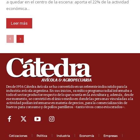
a quedar en el centro de la escena: aporta el 22% de la actividad
económica...
Leer más
Desde 1956 Cátedra Avícola se ha convertido en un referente indiscutido para la
industria avícola argentina. En sus inicios, su mítico programa radial informaba a
todo el sector productor respecto de lo que ocurría en la avicultura y, además, desde
ese momento, se convirtió en el único medio en donde las personas vinculadas a la
actividad podían informarse en materia de precios, para la comercialización de
huevos para consumo y de pollos parrilleros –tanto vivos como eviscerados–.
Cotizaciones
Política
Industria
Economía
Empresas