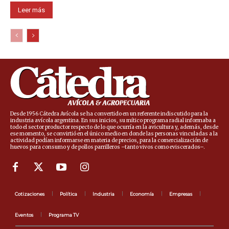
Leer más
Desde 1956 Cátedra Avícola se ha convertido en un referente indiscutido para la
industria avícola argentina. En sus inicios, su mítico programa radial informaba a
todo el sector productor respecto de lo que ocurría en la avicultura y, además, desde
ese momento, se convirtió en el único medio en donde las personas vinculadas a la
actividad podían informarse en materia de precios, para la comercialización de
huevos para consumo y de pollos parrilleros –tanto vivos como eviscerados–.
Cotizaciones
Política
Industria
Economía
Empresas
Eventos
Programa TV