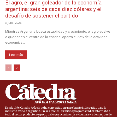
El agro, el gran goleador de la economía
argentina: seis de cada diez dólares y el
desafío de sostener el partido
3 julio, 2026
Mientras Argentina busca estabilidad y crecimiento, el agro vuelve
a quedar en el centro de la escena: aporta el 22% de la actividad
económica...
Leer más
Desde 1956 Cátedra Avícola se ha convertido en un referente indiscutido para la
industria avícola argentina. En sus inicios, su mítico programa radial informaba a
todo el sector productor respecto de lo que ocurría en la avicultura y, además, desde