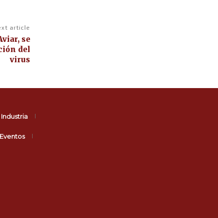
xt article
viar, se
ción del
virus
Industria
Eventos