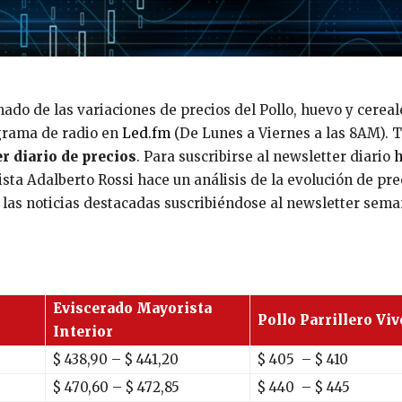
do de las variaciones de precios del Pollo, huevo y cereal
grama de radio en
Led.fm
(De Lunes a Viernes a las 8AM).
r diario de precios
. Para suscribirse al newsletter diario
ta Adalberto Rossi hace un análisis de la evolución de pre
n las noticias destacadas suscribiéndose al newsletter sema
Eviscerado Mayorista
Pollo Parrillero Viv
Interior
$
438,90
– $
441,20
$
405
– $
410
$
470,60
– $
472,85
$
440
– $
445