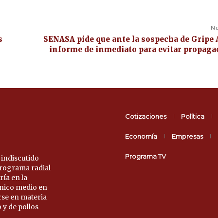
Ne
s
SENASA pide que ante la sospecha de Gripe A
informe de inmediato para evitar propaga
Cotizaciones
Política
Economía
Empresas
Programa TV
 indiscutido
 programa radial
ría en la
único medio en
rse en materia
 y de pollos