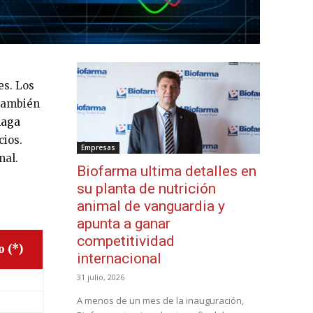
es. Los
 También
haga
cios.
Empresas
nal.
Biofarma ultima detalles en
su planta de nutrición
animal de vanguardia y
apunta a ganar
competitividad
o (*)
internacional
31 julio, 2026
A menos de un mes de la inauguración,