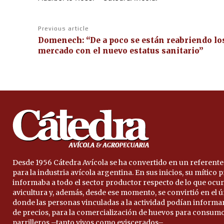
Previous article
Domenech: “De a poco se están reabriendo lo
mercado con el nuevo estatus sanitario”
Desde 1956 Cátedra Avícola se ha convertido en un referente
para la industria avícola argentina. En sus inicios, su mítico
informaba a todo el sector productor respecto de lo que ocur
avicultura y, además, desde ese momento, se convirtió en el 
donde las personas vinculadas a la actividad podían informa
de precios, para la comercialización de huevos para consumo
parrilleros –tanto vivos como eviscerados–.