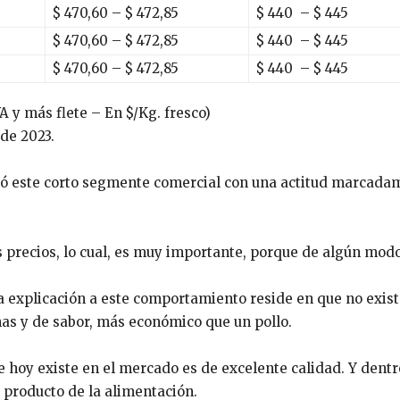
$
470,60
– $
472,85
$
440
– $
445
$
470,60
– $
472,85
$
440
– $
445
$
470,60
– $
472,85
$
440
– $
445
 y más flete – En $/Kg. fresco)
de 2023.
lizó este corto segmente comercial con una actitud marcada
s precios, lo cual, es muy importante, porque de algún mod
a explicación a este comportamiento reside en que no exis
nas y de sabor, más económico que un pollo.
e hoy existe en el mercado es de excelente calidad. Y dentr
 producto de la alimentación.