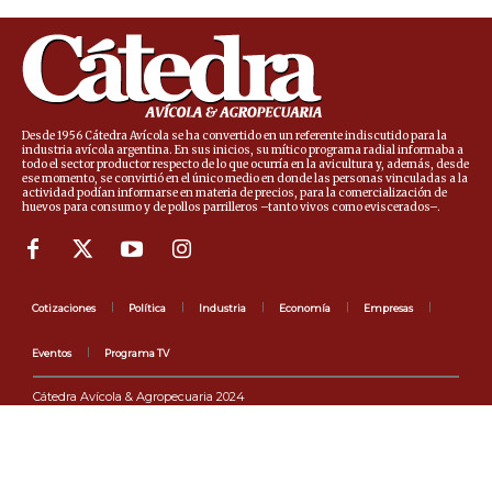
Desde 1956 Cátedra Avícola se ha convertido en un referente indiscutido para la
industria avícola argentina. En sus inicios, su mítico programa radial informaba a
todo el sector productor respecto de lo que ocurría en la avicultura y, además, desde
ese momento, se convirtió en el único medio en donde las personas vinculadas a la
actividad podían informarse en materia de precios, para la comercialización de
huevos para consumo y de pollos parrilleros –tanto vivos como eviscerados–.
Cotizaciones
Política
Industria
Economía
Empresas
Eventos
Programa TV
Cátedra Avícola & Agropecuaria 2024