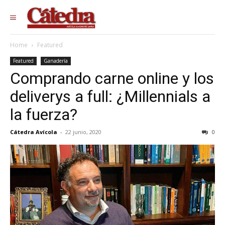
Home
Featured
Featured
Ganadería
Comprando carne online y los
deliverys a full: ¿Millennials a
la fuerza?
Cátedra Avícola
-
22 junio, 2020
0