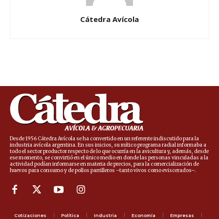
Cátedra Avícola
Desde 1956 Cátedra Avícola se ha convertido en un referente indiscutido para la
industria avícola argentina. En sus inicios, su mítico programa radial informaba a
todo el sector productor respecto de lo que ocurría en la avicultura y, además, desde
ese momento, se convirtió en el único medio en donde las personas vinculadas a la
actividad podían informarse en materia de precios, para la comercialización de
huevos para consumo y de pollos parrilleros –tanto vivos como eviscerados–.
Cotizaciones
Política
Industria
Economía
Empresas