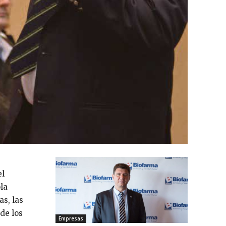
el
la
as, las
de los
Empresas