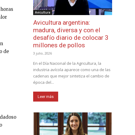
 horas
Avicultura
lor
Avicultura argentina:
madura, diversa y con el
desafío diario de colocar 3
on
millones de pollos
o de
3 julio, 2026
En el Día Nacional de la Agricultura, la
industria avícola aparece como una de las
cadenas que mejor sintetiza el cambio de
época del...
Leer más
idadoso
o