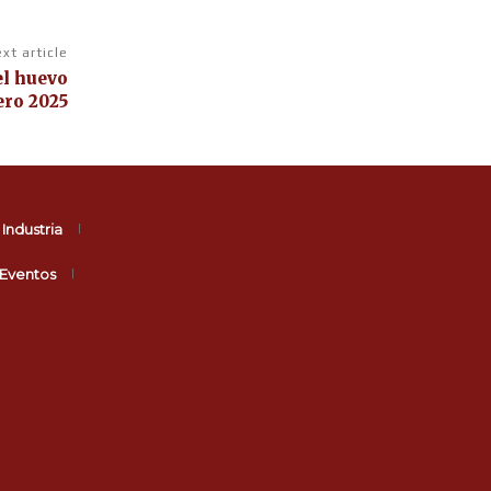
xt article
el huevo
ero 2025
Industria
Eventos