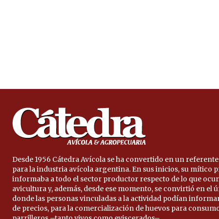
Desde 1956 Cátedra Avícola se ha convertido en un referente
para la industria avícola argentina. En sus inicios, su mítico
informaba a todo el sector productor respecto de lo que ocur
avicultura y, además, desde ese momento, se convirtió en el 
donde las personas vinculadas a la actividad podían informa
de precios, para la comercialización de huevos para consumo
parrilleros –tanto vivos como eviscerados–.