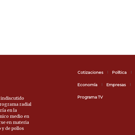
Cotizaciones
Política
Economía
Empresas
Programa TV
 indiscutido
 programa radial
ría en la
único medio en
rse en materia
 y de pollos