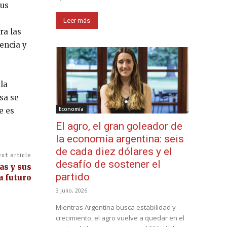
sus
Leer más
ra las
encia y
la
sa se
Economía
e es
El agro, el gran goleador de
la economía argentina: seis
de cada diez dólares y el
xt article
desafío de sostener el
as y sus
partido
a futuro
3 julio, 2026
Mientras Argentina busca estabilidad y
crecimiento, el agro vuelve a quedar en el