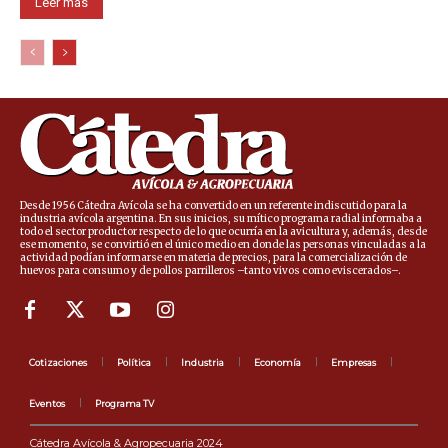
Leer más
Desde 1956 Cátedra Avícola se ha convertido en un referente indiscutido para la
industria avícola argentina. En sus inicios, su mítico programa radial informaba a
todo el sector productor respecto de lo que ocurría en la avicultura y, además, desde
ese momento, se convirtió en el único medio en donde las personas vinculadas a la
actividad podían informarse en materia de precios, para la comercialización de
huevos para consumo y de pollos parrilleros –tanto vivos como eviscerados–.
Cotizaciones
Política
Industria
Economía
Empresas
Eventos
Programa TV
Cátedra Avícola & Agropecuaria 2024