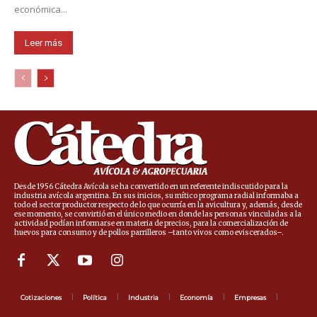
económica...
Leer más
Desde 1956 Cátedra Avícola se ha convertido en un referente indiscutido para la
industria avícola argentina. En sus inicios, su mítico programa radial informaba a
todo el sector productor respecto de lo que ocurría en la avicultura y, además, desde
ese momento, se convirtió en el único medio en donde las personas vinculadas a la
actividad podían informarse en materia de precios, para la comercialización de
huevos para consumo y de pollos parrilleros –tanto vivos como eviscerados–.
Cotizaciones
Política
Industria
Economía
Empresas