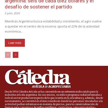
argentina: seis de cada diez dólares y el
desafío de sostener el partido
3 julio, 2026
Mientras Argentina busca estabilidad y crecimiento, el agro vuelve
a quedar en el centro de la escena: aporta el 22% de la actividad
económica...
Leer más
Desde 1956 Cátedra Avícola se ha convertido en un referente indiscutido para la
industria avícola argentina. En sus inicios, su mítico programa radial informaba a
todo el sector productor respecto de lo que ocurría en la avicultura y, además, desde
ese momento, se convirtió en el único medio en donde las personas vinculadas a la
actividad podían informarse en materia de precios, para la comercialización de
huevos para consumo y de pollos parrilleros –tanto vivos como eviscerados–.