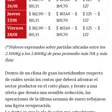
26/01
165,15
169,70
127
Jueves
$
162,90
– $
$
167,40
– $
$
125
– $
27/01
165,15
169,70
127
Viernes
$
162,90
– $
$
167,40
– $
$
125
– $
28/01
165,15
169,70
127
(*)Valores expresados sobre partidas ubicadas entre los
2.500Kg a los 2.800Kg de peso promedio más IVA y más
flete
Dentro de un clima de gran incertidumbre respecto
de cuáles serán los costos que deberá afrontar el
sector productor en el corto plazo, y frente a una
oferta que denota una sensible reducción, las
operaciones de la última semana de enero reflejaron
una ligera recuperación.