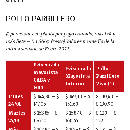
semanal.
POLLO PARRILLERO
(Operaciones en planta por pago contado, más IVA y
más flete – En $/Kg. fresco) Valores promedio de la
última semana de Enero 2022.
Eviscerado
Eviscerado
Pollo
Mayorista
Mayorista
Parrillero
CABA y
Interior
Vivo (*)
GBA
Lunes
$
144,80
– $
$
149,30
– $
$
130,40
–
24/01
147,05
151,60
$
130,90
Martes
$
153,85
– $
$
158,40
– $
$
120
– $
25/01
156,10
160,65
122
Mie
$
162,90
– $
$
167,40
– $
$
125
– $