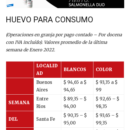
HUEVO PARA CONSUMO
(Operaciones en granja por pago contado – Por docena
con IVA incluído). Valores promedio de la última
semana de Enero 2022.
LOCALID
BLANCOS
COLOR
AD
Buenos
$
94,65
a $
$
93,35
a $
Aires
94,65
99
Entre
$ 89,35 – $
$ 92,65 – $
SEMANA
Rios
94,00
98,35
$ 90,35 – $
$ 93,65 – $
DEL
Santa Fe
95,00
99,35