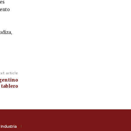
tes
mento
udiza,
xt article
rgentino
 tablero
Industria