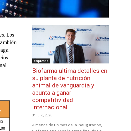
es. Los
 También
haga
cios.
Empresas
nal.
Biofarma ultima detalles en
su planta de nutrición
animal de vanguardia y
apunta a ganar
competitividad
internacional
31 julio, 2026
A menos de un mes de la inauguración,