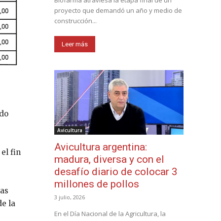
Biofarma atraviesa la etapa final de un
proyecto que demandó un año y medio de
construcción...
Leer más
ado
Avicultura
Avicultura argentina:
el fin
madura, diversa y con el
desafío diario de colocar 3
millones de pollos
tas
3 julio, 2026
de la
En el Día Nacional de la Agricultura, la