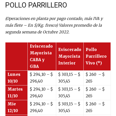
POLLO PARRILLERO
(Operaciones en planta por pago contado, más IVA y
más flete – En $/Kg. fresco) Valores promedio de la
segunda semana de Octubre 2022.
Eviscerado
Eviscerado
Pollo
Mayorista
Mayorista
Parrillero
CABA y
Interior
Vivo (*)
GBA
Lunes
$
294,10
– $
$
303,15
– $
$
260
– $
10/10
296,40
305,45
265
Martes
$
294,10
– $
$
303,15
– $
$
260
– $
11/10
296,40
305,45
265
Mie
$
294,10
– $
$
303,15
– $
$
260
– $
12/10
296,40
305,45
265