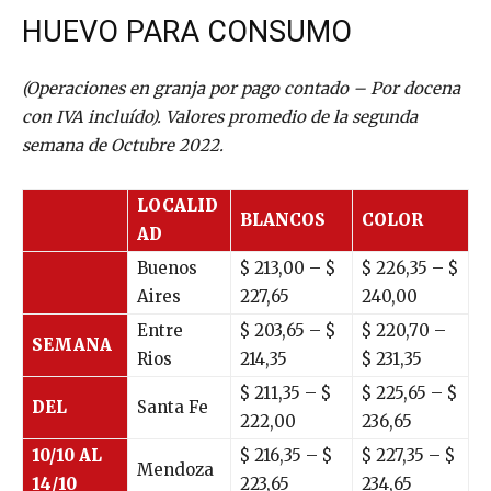
HUEVO PARA CONSUMO
(Operaciones en granja por pago contado – Por docena
con IVA incluído). Valores promedio de la segunda
semana de Octubre 2022.
LOCALID
BLANCOS
COLOR
AD
Buenos
$
213,00
– $
$
226,35
– $
Aires
227,65
240,00
Entre
$ 203,65 – $
$ 220,70 –
SEMANA
Rios
214,35
$ 231,35
$ 211,35 – $
$ 225,65 – $
DEL
Santa Fe
222,00
236,65
10/10 AL
$ 216,35 – $
$ 227,35 – $
Mendoza
14/10
223,65
234,65