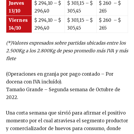
Jueves
$
294,10
– $
$
303,15
– $
$
260
– $
13/10
296,40
305,45
265
Viernes
$
294,10
– $
$
303,15
– $
$
260
– $
14/10
296,40
305,45
265
(*)Valores expresados sobre partidas ubicadas entre los
2.500Kg a los 2.800Kg de peso promedio más IVA y más
flete
(Operaciones en granja por pago contado – Por
docena con IVA incluído).
Tamaño Grande – Segunda semana de Octubre de
2022.
Una corta semana que sirvió para afirmar el positivo
momento por el cual atraviesa el segmento productor
y comercializador de huevos para consumo, donde