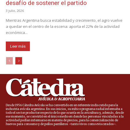
desafío de sostener el partido
3 julio, 2026
Mientras Argentina busca estabilidad y crecimiento, el agro vuelve
a quedar en el centro de la escena: aporta el 22% de la actividad
económica...
Leer más
Desde 1956 Cátedra Avícola se ha convertido en un referente indiscutido para la
industria avícola argentina. En sus inicios, su mítico programa radial informaba a
todo el sector productor respecto de lo que ocurría en la avicultura y, además, desde
ese momento, se convirtió en el único medio en donde las personas vinculadas a la
actividad podían informarse en materia de precios, para la comercialización de
huevos para consumo y de pollos parrilleros –tanto vivos como eviscerados–.