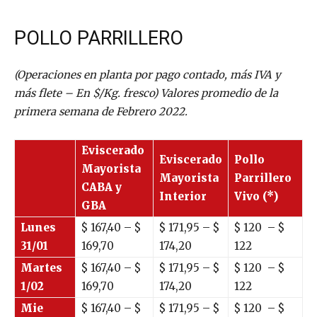
POLLO PARRILLERO
(Operaciones en planta por pago contado, más IVA y
más flete – En $/Kg. fresco) Valores promedio de la
primera semana de Febrero 2022.
Eviscerado
Eviscerado
Pollo
Mayorista
Mayorista
Parrillero
CABA y
Interior
Vivo (*)
GBA
Lunes
$
167,40
– $
$
171,95
– $
$
120
– $
31/01
169,70
174,20
122
Martes
$
167,40
– $
$
171,95
– $
$
120
– $
1/02
169,70
174,20
122
Mie
$
167,40
– $
$
171,95
– $
$
120
– $