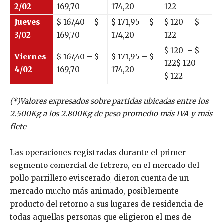
2/02
169,70
174,20
122
Jueves
$
167,40
– $
$
171,95
– $
$
120
– $
3/02
169,70
174,20
122
$
120
– $
Viernes
$
167,40
– $
$
171,95
– $
122
$
120
–
4/02
169,70
174,20
$
122
(*)Valores expresados sobre partidas ubicadas entre los
2.500Kg a los 2.800Kg de peso promedio más IVA y más
flete
Las operaciones registradas durante el primer
segmento comercial de febrero, en el mercado del
pollo parrillero eviscerado, dieron cuenta de un
mercado mucho más animado, posiblemente
producto del retorno a sus lugares de residencia de
todas aquellas personas que eligieron el mes de