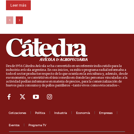
Leer más
Desde 1956 Cátedra Avícola se ha convertido en un referente indiscutido para la
industria avícola argentina. En sus inicios, su mítico programa radial informaba a
todo el sector productor respecto de lo que ocurría en la avicultura y, además, desde
ese momento, se convirtió en el único medio en donde las personas vinculadas a la
actividad podían informarse en materia de precios, para la comercialización de
huevos para consumo y de pollos parrilleros –tanto vivos como eviscerados–.
Cotizaciones
Política
Industria
Economía
Empresas
Eventos
Programa TV