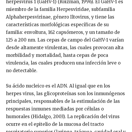
herpesvirus 1 (GaHV-1) (Roizman, 1996). El GaHV-1 es
miembro de la familia Herpesviridae, subfamilia
Alphaherpesvirinae, género Iltovirus, y tiene las
características morfológicas específicas de su
familia: envoltura, 162 capsómeros, y un tamaño de
125 a 200 nm. Las cepas de campo del GaHV-1 varían
desde altamente virulentas, las cuales provocan alta
morbilidad y mortalidad, hasta cepas de poca
virulencia, las cuales producen una infección leve o
no detectable.
Su ácido nucleico es el ADN. Al igual que en los
herpes virus, las glicoproteínas son los inmunógenos
principales, responsables de la estimulación de las
respuestas inmunes mediadas por células o
humorales (Hidalgo, 2003). La replicación del virus
ocurre en el epitelio de la mucosa del tracto
respiratorio superior (laringe, tráquea, cavidad oral y